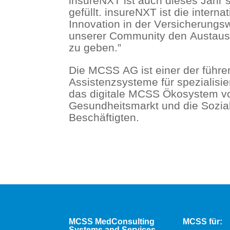
insureNXT ist auch dieses Jahr s
gefüllt. insureNXT ist die inter
Innovation in der Versicherungsw
unserer Community den Austaus
zu geben.”
Die MCSS AG ist einer der führe
Assistenzsysteme für spezialisie
das digitale MCSS Ökosystem vor
Gesundheitsmarkt und die Sozialw
Beschäftigten.
MCSS MedConsulting
MCSS für:
Systems and Services