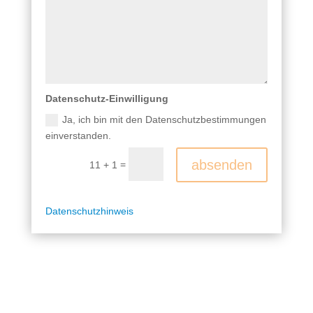
Datenschutz-Einwilligung
Ja, ich bin mit den Datenschutzbestimmungen
einverstanden.
A
absenden
=
11 + 1
l
t
e
Datenschutzhinweis
r
n
a
t
i
v