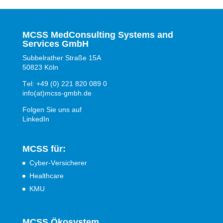
e
:
MCSS MedConsulting Systems and
Services GmbH
Subbelrather Straße 15A
50823 Köln
Tel: +49 (0) 221 820 089 0
info(at)mcss-gmbh.de
Folgen Sie uns auf
LinkedIn
MCSS für:
Cyber-Versicherer
Healthcare
KMU
MCSS Ökosystem