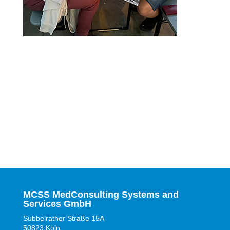
MCSS MedConsulting Systems and
Services GmbH
Subbelrather Straße 15A
50823 Köln