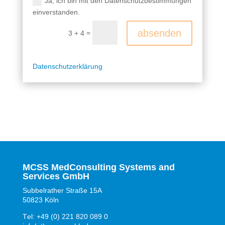
Ja, ich bin mit den Datenschutzbestimmungen
einverstanden.
A
absenden
=
3 + 4
l
t
e
Datenschutzerklärung
r
n
a
t
i
v
e
:
MCSS MedConsulting Systems and
Services GmbH
Subbelrather Straße 15A
50823 Köln
Tel: +49 (0) 221 820 089 0