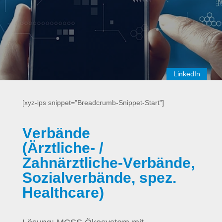
LinkedIn
[xyz-ips snippet="Breadcrumb-Snippet-Start"]
Verbände
(Ärztliche- /
Zahnärztliche-Verbände,
Sozialverbände, spez.
Healthcare)