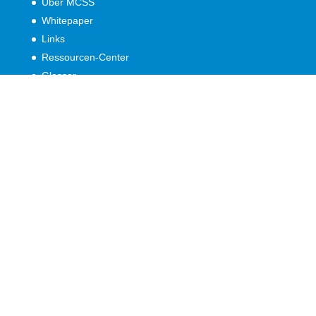
Über MCSS
Whitepaper
Links
Ressourcen-Center
Glossar
News
Impressum
Kontakt
Datenschutzhinweis
AGB
Cookie Consent ändern
Historie Cookie Consent
Einwilligung widerrufen
(c) Copyright by MCSS GmbH, Köln