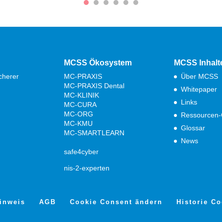
MCSS Ökosystem
MCSS Inhalt
cherer
MC-PRAXIS
Über MCSS
MC-PRAXIS Dental
Whitepaper
MC-KLINIK
Links
MC-CURA
MC-ORG
Ressourcen-
MC-KMU
Glossar
MC-SMARTLEARN
News
safe4cyber
nis-2-experten
inweis
AGB
Cookie Consent ändern
Historie C